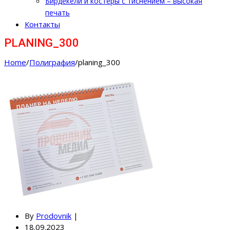
Бирдекели и костеры с тиснением – высокая
печать
Контакты
PLANING_300
Home
/
Полиграфия
/
planing_300
By
Prodovnik
|
18.09.2023