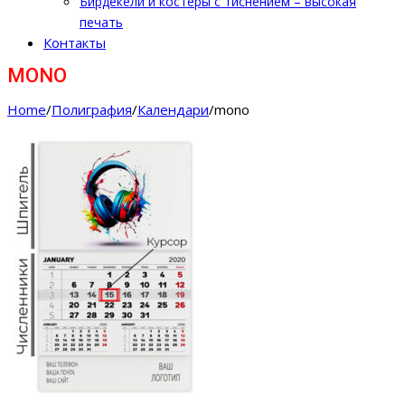
Бирдекели и костеры с тиснением – высокая
печать
Контакты
MONO
Home
/
Полиграфия
/
Календари
/
mono