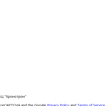
 БЦ "Хронотрон"
y reCAPTCHA and the Google
Privacy Policy
and
Terms of Service