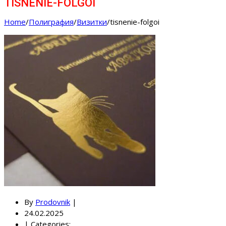
TISNENIE-FOLGOI
Home
/
Полиграфия
/
Визитки
/
tisnenie-folgoi
By
Prodovnik
|
24.02.2025
|
Categories: