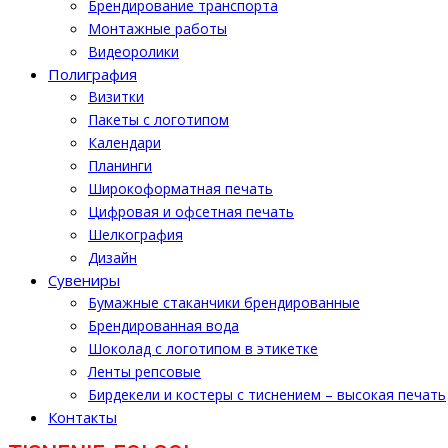
Брендирование транспорта
Монтажные работы
Видеоролики
Полиграфия
Визитки
Пакеты с логотипом
Календари
Планинги
Широкоформатная печать
Цифровая и офсетная печать
Шелкография
Дизайн
Cувениры
Бумажные стаканчики брендированные
Брендированная вода
Шоколад с логотипом в этикетке
Ленты репсовые
Бирдекели и костеры с тиснением – высокая печать
Контакты