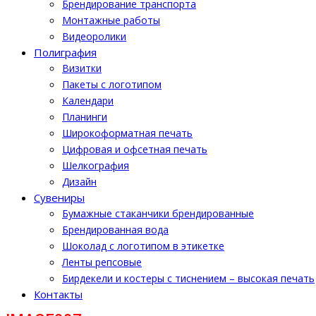
Брендирование транспорта
Монтажные работы
Видеоролики
Полиграфия
Визитки
Пакеты с логотипом
Календари
Планинги
Широкоформатная печать
Цифровая и офсетная печать
Шелкография
Дизайн
Cувениры
Бумажные стаканчики брендированные
Брендированная вода
Шоколад с логотипом в этикетке
Ленты репсовые
Бирдекели и костеры с тиснением – высокая печать
Контакты