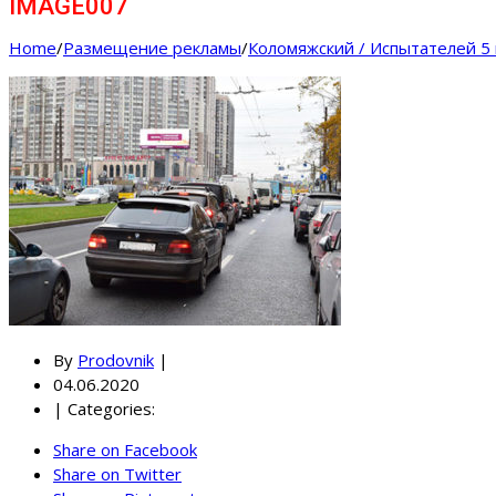
IMAGE007
Home
/
Размещение рекламы
/
Коломяжский / Испытателей 5 
By
Prodovnik
|
04.06.2020
|
Categories:
Share on Facebook
Share on Twitter