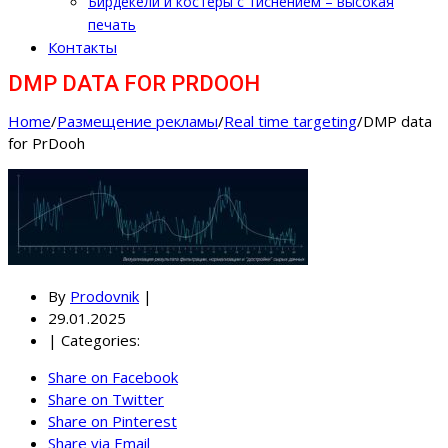
Бирдекели и костеры с тиснением – высокая
печать
Контакты
DMP DATA FOR PRDOOH
Home
/
Размещение рекламы
/
Real time targeting
/
DMP data
for PrDooh
By
Prodovnik
|
29.01.2025
|
Categories:
Share on Facebook
Share on Twitter
Share on Pinterest
Share via Email