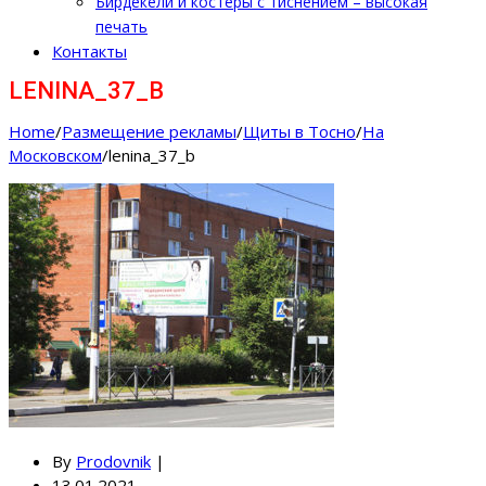
Бирдекели и костеры с тиснением – высокая
печать
Контакты
LENINA_37_B
Home
/
Размещение рекламы
/
Щиты в Тосно
/
На
Московском
/
lenina_37_b
By
Prodovnik
|
13.01.2021