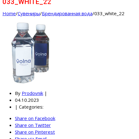
033_WHITE_22
Home
/
Cувениры
/
Брендированная вода
/
033_white_22
By
Prodovnik
|
04.10.2023
|
Categories:
Share on Facebook
Share on Twitter
Share on Pinterest
Share via Email