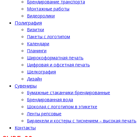
Брендирование транспорта
Монтажные работы
Видеоролики
Полиграфия
Визитки
Пакеты с логотипом
Календари
Планинги
Широкоформатная печать
Цифровая и офсетная печать
Шелкография
Дизайн
Cувениры
Бумажные стаканчики брендированные
Брендированная вода
Шоколад с логотипом в этикетке
Ленты репсовые
Бирдекели и костеры с тиснением – высокая печать
Контакты