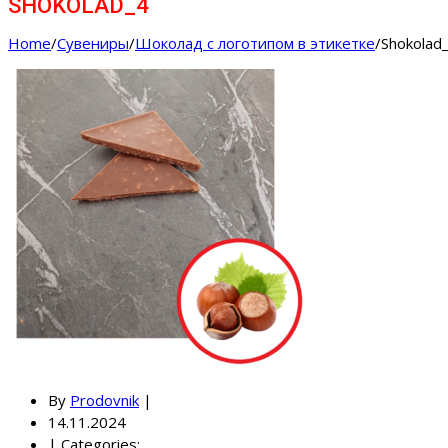
SHOKOLAD_4
Home
/
Cувениры
/
Шоколад с логотипом в этикетке
/
Shokolad
By
Prodovnik
|
14.11.2024
|
Categories: