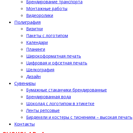
Брендирование транспорта
Монтажные работы
Видеоролики
Полиграфия
Визитки
Пакеты с логотипом
Календари
Планинги
Широкоформатная печать
Цифровая и офсетная печать
Шелкография
Дизайн
Cувениры
Бумажные стаканчики брендированные
Брендированная вода
Шоколад с логотипом в этикетке
Ленты репсовые
Бирдекели и костеры с тиснением – высокая печать
Контакты