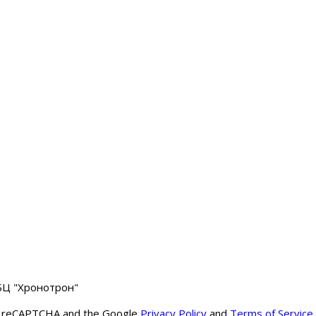
 БЦ "Хронотрон"
y reCAPTCHA and the Google
Privacy Policy
and
Terms of Service