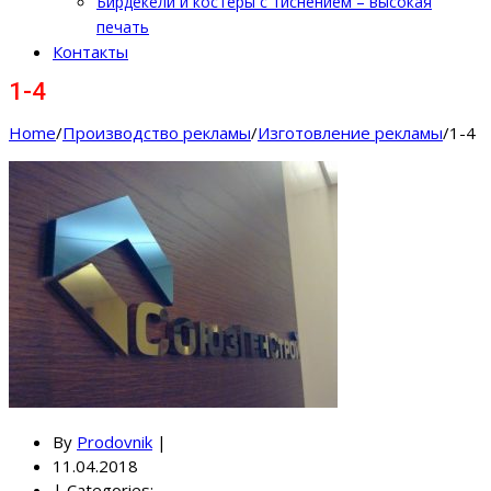
Бирдекели и костеры с тиснением – высокая
печать
Контакты
1-4
Home
/
Производство рекламы
/
Изготовление рекламы
/
1-4
By
Prodovnik
|
11.04.2018
|
Categories: