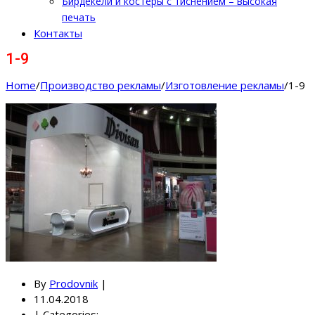
Бирдекели и костеры с тиснением – высокая
печать
Контакты
1-9
Home
/
Производство рекламы
/
Изготовление рекламы
/
1-9
By
Prodovnik
|
11.04.2018
|
Categories: