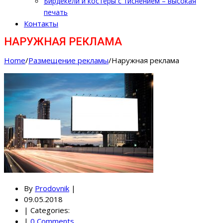
Бирдекели и костеры с тиснением – высокая
печать
Контакты
НАРУЖНАЯ РЕКЛАМА
Home
/
Размещение рекламы
/
Наружная реклама
By
Prodovnik
|
09.05.2018
|
Categories:
|
0 Comments