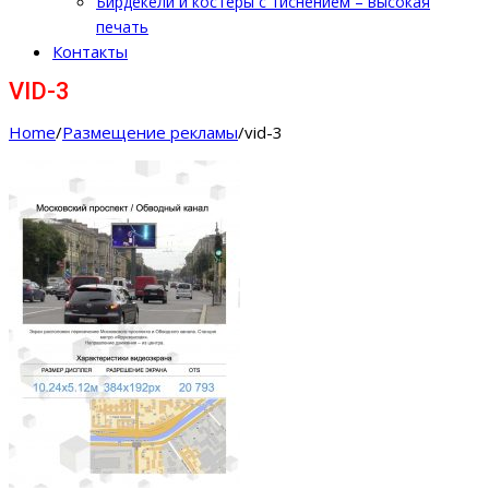
Бирдекели и костеры с тиснением – высокая
печать
Контакты
VID-3
Home
/
Размещение рекламы
/
vid-3