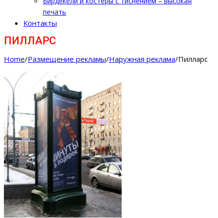
Бирдекели и костеры с тиснением – высокая
печать
Контакты
ПИЛЛАРС
Home
/
Размещение рекламы
/
Наружная реклама
/
Пилларс