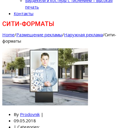
Бирдекели и костеры с тиснением – высокая
печать
Контакты
СИТИ-ФОРМАТЫ
Home
/
Размещение рекламы
/
Наружная реклама
/
Сити-
форматы
By
Prodovnik
|
09.05.2018
|
Categories: