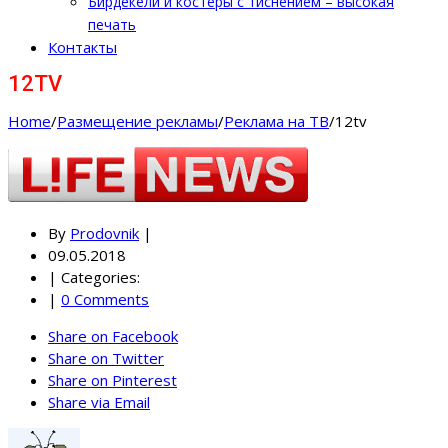
Бирдекели и костеры с тиснением – высокая
печать
Контакты
12TV
Home
/
Размещение рекламы
/
Реклама на ТВ
/
12tv
By
Prodovnik
|
09.05.2018
|
Categories:
|
0 Comments
Share on Facebook
Share on Twitter
Share on Pinterest
Share via Email