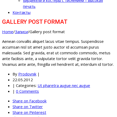
Бирдекели и костеры с тиснением – высокая
печать
Контакты
GALLERY POST FORMAT
Home
/
Записи
/
Gallery post format
Aenean convallis aliquet lacus vitae tempus. Suspendisse
accumsan nisl sit amet justo auctor id accumsan purus
malesuada. Sed gravida, erat ut commodo commodo, metus
ante facilisis ante, a vulputate tortor velit gravida tortor.
Vivamus ante ante, fringilla vel hendrerit at, interdum id tortor.
By
Prodovnik
|
22.05.2012
|
Categories:
Ut pharetra augue nec augue
|
0 Comments
Share on Facebook
Share on Twitter
Share on Pinterest