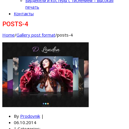
Бирдекели и костеры с тиснением – высокая
печать
Контакты
POSTS-4
Home
/
Gallery post format
/
posts-4
By
Prodovnik
|
06.10.2014
|
Categories: